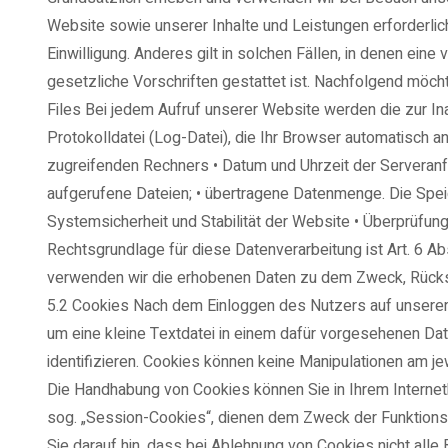
Website sowie unserer Inhalte und Leistungen erforderli
Einwilligung. Anderes gilt in solchen Fällen, in denen eine
gesetzliche Vorschriften gestattet ist. Nachfolgend möc
Files Bei jedem Aufruf unserer Website werden die zur I
Protokolldatei (Log-Datei), die Ihr Browser automatisch 
zugreifenden Rechners • Datum und Uhrzeit der Serveranfr
aufgerufene Dateien; • übertragene Datenmenge. Die Spei
Systemsicherheit und Stabilität der Website • Überprüfung
Rechtsgrundlage für diese Datenverarbeitung ist Art. 6 Ab
verwenden wir die erhobenen Daten zu dem Zweck, Rücksc
5.2 Cookies Nach dem Einloggen des Nutzers auf unserer
um eine kleine Textdatei in einem dafür vorgesehenen Da
identifizieren. Cookies können keine Manipulationen am 
Die Handhabung von Cookies können Sie in Ihrem Internetb
sog. „Session-Cookies“, dienen dem Zweck der Funktions
Sie darauf hin, dass bei Ablehnung von Cookies nicht alle