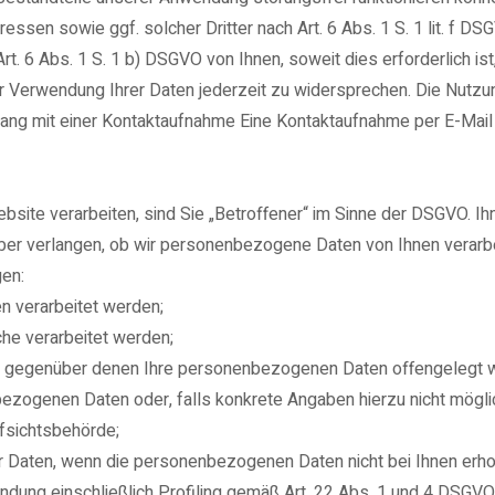
sen sowie ggf. solcher Dritter nach Art. 6 Abs. 1 S. 1 lit. f D
 6 Abs. 1 S. 1 b) DSGVO von Ihnen, soweit dies erforderlich i
 Verwendung Ihrer Daten jederzeit zu widersprechen. Die Nutzung
it einer Kontaktaufnahme Eine Kontaktaufnahme per E-Mail ist b
site verarbeiten, sind Sie „Betroffener“ im Sinne der DSGVO. I
er verlangen, ob wir personenbezogene Daten von Ihnen verarbei
gen:
 verarbeitet werden;
he verarbeitet werden;
, gegenüber denen Ihre personenbezogenen Daten offengelegt w
zogenen Daten oder, falls konkrete Angaben hierzu nicht möglich
fsichtsbehörde;
er Daten, wenn die personenbezogenen Daten nicht bei Ihnen erh
ndung einschließlich Profiling gemäß Art. 22 Abs. 1 und 4 DSGVO