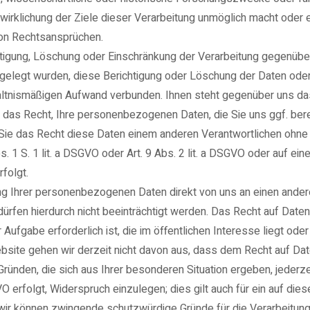
wirklichung der Ziele dieser Verarbeitung unmöglich macht oder e
on Rechtsansprüchen.
htigung, Löschung oder Einschränkung der Verarbeitung gegenüber 
egt wurden, diese Berichtigung oder Löschung der Daten oder E
rhältnismäßigen Aufwand verbunden. Ihnen steht gegenüber uns da
n das Recht, Ihre personenbezogenen Daten, die Sie uns ggf. berei
ie das Recht diese Daten einem anderen Verantwortlichen ohne B
bs. 1 S. 1 lit. a DSGVO oder Art. 9 Abs. 2 lit. a DSGVO oder auf ei
rfolgt.
ng Ihrer personenbezogenen Daten direkt von uns an einen andere
rfen hierdurch nicht beeinträchtigt werden. Das Recht auf Datenüb
fgabe erforderlich ist, die im öffentlichen Interesse liegt oder 
te gehen wir derzeit nicht davon aus, dass dem Recht auf Date
ründen, die sich aus Ihrer besonderen Situation ergeben, jeder
GVO erfolgt, Widerspruch einzulegen; dies gilt auch für ein auf di
ir können zwingende schutzwürdige Gründe für die Verarbeitung 