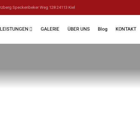
erzberg Speckenbeker Weg 128 24113 Kiel
LEISTUNGEN
GALERIE
ÜBER UNS
Blog
KONTAKT
chutz“bearbeiten