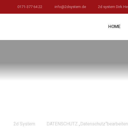
0171-377 64 22
info@2dsystem.de
2d system Dirk H
HOME
DATENSCHUTZ „Datens
2d System
DATENSCHUTZ „Datenschutz“bearbeiten