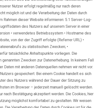
nserer Nutzer erfolgt regelmäßig nur nach deren
nicht möglich ist und die Verarbeitung der Daten durch
im Rahmen dieser Website informieren: 5.1 Server-Log-
ugriffsdaten des Nutzers auf unserem Server in einer
erversion • verwendetes Betriebssystem • Hostname des
ite, von der der Zugriff erfolgte (Referrer URL) •
teienabrufs zu statistischen Zwecken; •
rfür tatsächliche Anhaltspunkte vorliegen. Die
oben genannten Zwecken zur Datenerhebung. In keinem Fall
 Daten mit anderen Datenquellen nehmen wir nicht vor.
utzers gespeichert. Bei einem Cookie handelt es sich
uter des Nutzers während der Dauer der Sitzung zu
chsten im Browser – jederzeit manuell gelöscht werden.
r nach Bestätigung akzeptiert werden. Die Cookies, hier
tzung möglichst komfortabel zu gestalten. Wir weisen
n. Die Verarbeitung der Daten durch Cookies ist für die