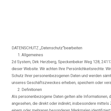
DATENSCHUTZ „Datenschutz“bearbeiten
Allgemeines
2d System, Dirk Herzberg, Speckenbeker Weg 128, 24113 K
dieser Website. Wir achten Ihre Persönlichkeitsrechte. Wi
Schutz Ihrer personenbezogenen Daten und werden sämtl
unseres Geschäftszweckes erheben, speichern oder vera
Definitionen
Als personenbezogene Daten gelten alle Informationen, die s
angesehen, die direkt oder indirekt, insbesondere mitte
einem oder mehreren besonderen Merkmalen identifiziert w