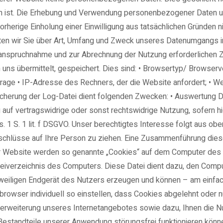
ch ist. Die Erhebung und Verwendung personenbezogener Daten u
 vorherige Einholung einer Einwilligung aus tatsächlichen Gründen 
hten wir Sie über Art, Umfang und Zweck unseres Datenumgangs 
nanspruchnahme und zur Abrechnung der Nutzung erforderlichen Z
an uns übermittelt, gespeichert. Dies sind: • Browsertyp/ Brows
age • IP-Adresse des Rechners, der die Website anfordert; • Webs
cherung der Log-Datei dient folgenden Zwecken: • Auswertung Da
 auf vertragswidrige oder sonst rechtswidrige Nutzung, sofern hie
s. 1 S. 1 lit. f DSGVO. Unser berechtigtes Interesse folgt aus 
hlüsse auf Ihre Person zu ziehen. Eine Zusammenführung dieser
 Website werden so genannte „Cookies“ auf dem Computer des N
teiverzeichnis des Computers. Diese Datei dient dazu, den Comp
jeweiligen Endgerät des Nutzers erzeugen und können – am einfa
rowser individuell so einstellen, dass Cookies abgelehnt oder nu
erweiterung unseres Internetangebotes sowie dazu, Ihnen die Nu
 Bestandteile unserer Anwendung störungsfrei funktionieren könne