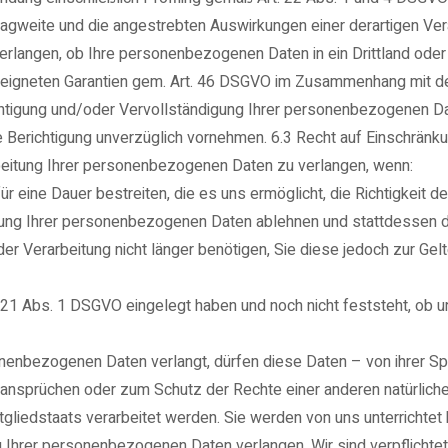
Tragweite und die angestrebten Auswirkungen einer derartigen Vera
erlangen, ob Ihre personenbezogenen Daten in ein Drittland oder a
gneten Garantien gem. Art. 46 DSGVO im Zusammenhang mit der Ü
htigung und/oder Vervollständigung Ihrer personenbezogenen Date
 die Berichtigung unverzüglich vornehmen. 6.3 Recht auf Einschrän
eitung Ihrer personenbezogenen Daten zu verlangen, wenn:
r eine Dauer bestreiten, die es uns ermöglicht, die Richtigkeit d
chung Ihrer personenbezogenen Daten ablehnen und stattdessen d
er Verarbeitung nicht länger benötigen, Sie diese jedoch zur G
 21 Abs. 1 DSGVO eingelegt haben und noch nicht feststeht, ob 
nenbezogenen Daten verlangt, dürfen diese Daten – von ihrer Spe
nsprüchen oder zum Schutz der Rechte einer anderen natürlichen
tgliedstaats verarbeitet werden. Sie werden von uns unterrichtet
Ihrer personenbezogenen Daten verlangen. Wir sind verpflichtet 