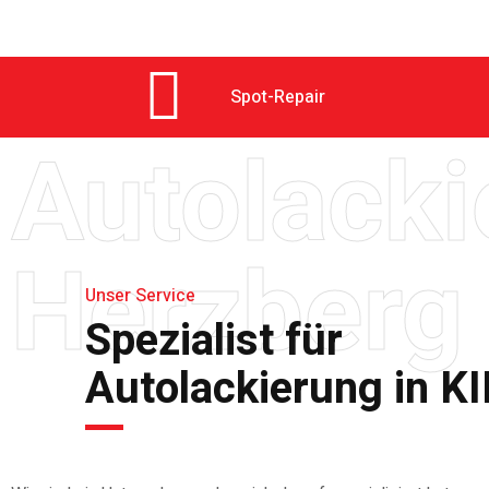
Spot-Repair
Autolacki
Herzberg
Unser Service
Spezialist für
Autolackierung in K