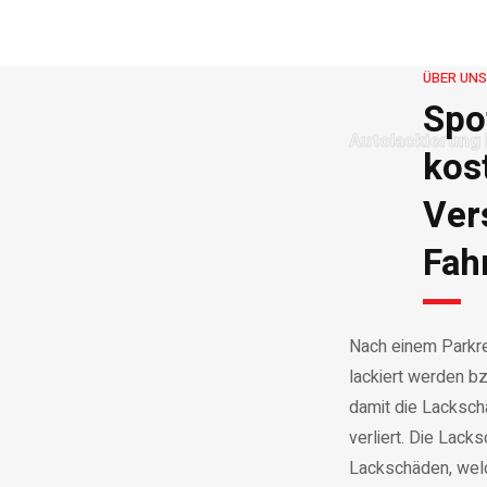
ÜBER UNS
Spot
Autolackierung
kos
Ver
Fah
Nach einem Parkr
lackiert werden bz
damit die Lacksch
verliert. Die Lacks
Lackschäden, welch