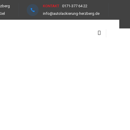
rzberg
KONTAKT
0171-377 64 22
iel
info@autolackierung-herzberg.de