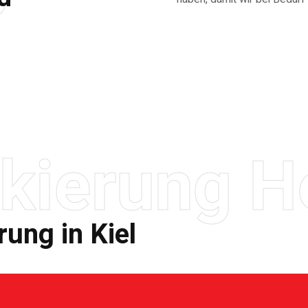
kierung H
ung in Kiel