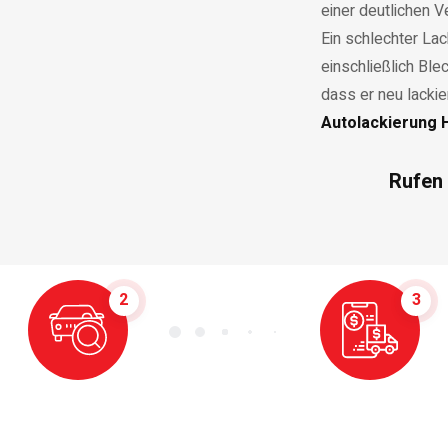
einer deutlichen 
Ein schlechter La
einschließlich Ble
dass er neu lacki
Autolackierung 
Rufen 
2
3
Gutachten
Angebot