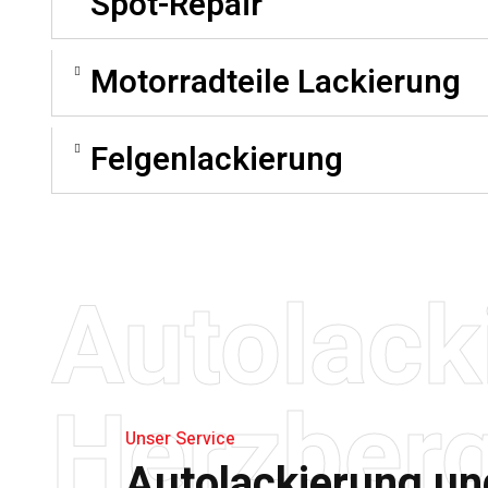
Spot-Repair
Motorradteile Lackierung
Felgenlackierung
Autolack
Herzber
Unser Service
Autolackierung un